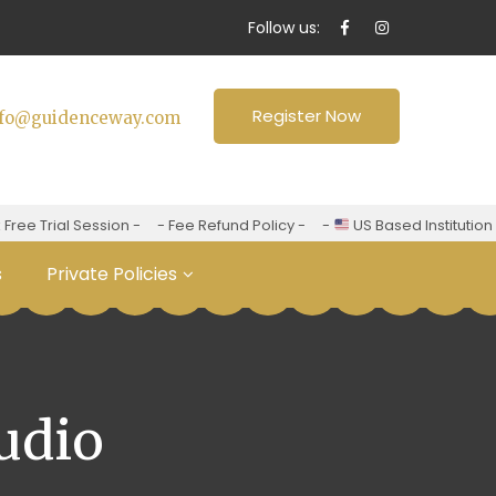
Follow us:
Register Now
nfo@guidenceway.com
Trial Session -
- Fee Refund Policy -
-
US Based Institution -
"
s
Private Policies
udio