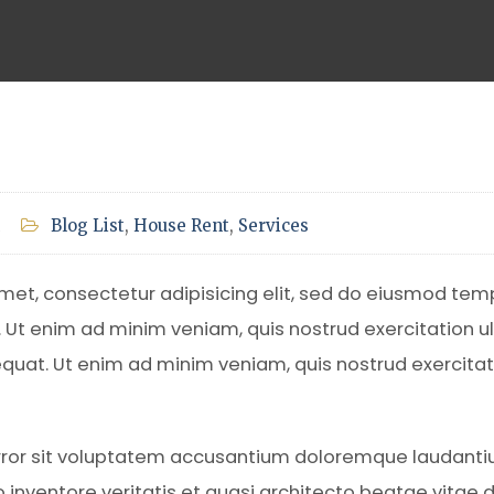
Blog List
,
House Rent
,
Services
amet, consectetur adipisicing elit, sed do eiusmod tem
. Ut enim ad minim veniam, quis nostrud exercitation 
equat. Ut enim ad minim veniam, quis nostrud exercitat
error sit voluptatem accusantium doloremque laudanti
lo inventore veritatis et quasi architecto beatae vitae 