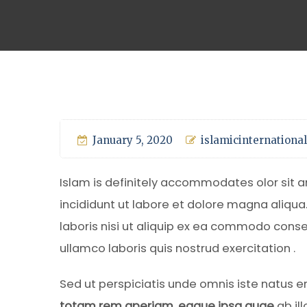
January 5, 2020
islamicinternational
Islam is definitely accommodates olor sit 
incididunt ut labore et dolore magna aliqua
laboris nisi ut aliquip ex ea commodo cons
ullamco laboris quis nostrud exercitation .
Sed ut perspiciatis unde omnis iste natus 
totam rem aperiam, eaque ipsa quae
ab il