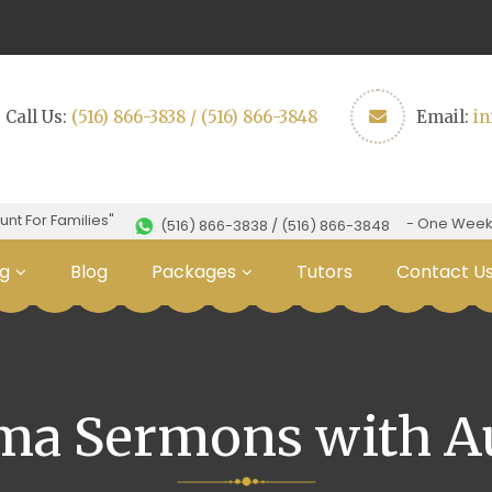
Call Us:
(516) 866-3838 / (516) 866-3848
Email:
i
or Families"
- One Week Free 
(516) 866-3838 / (516) 866-3848
g
Blog
Packages
Tutors
Contact U
ma Sermons with A