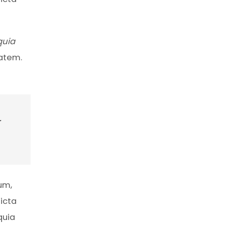
quia
atem.
r
um,
icta
quia