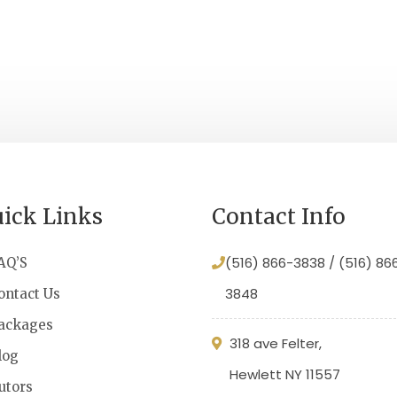
ick Links
Contact Info
(516) 866-3838 / (516) 86
AQ’S
3848
ontact Us
ackages
318 ave Felter,
log
Hewlett NY 11557
utors