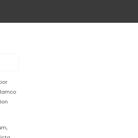
por
ullamco
ion
um,
dicta