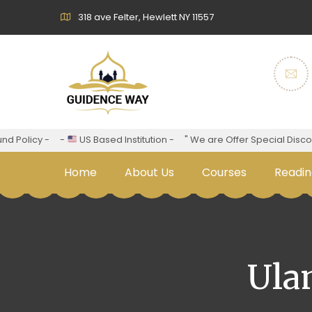
318 ave Felter, Hewlett NY 11557
olicy -
-
US Based Institution -
" We are Offer Special Discount F
Home
About Us
Courses
Readin
Ula