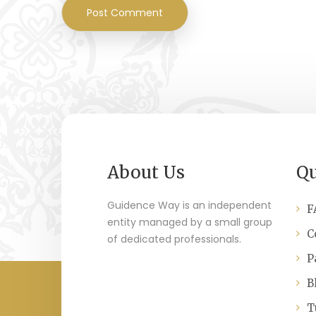
About Us
Qu
Guidence Way is an independent
F
entity managed by a small group
C
of dedicated professionals.
P
B
T