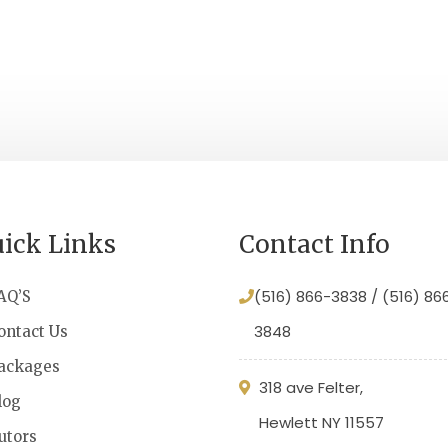
ick Links
Contact Info
(516) 866-3838 / (516) 86
AQ’S
3848
ontact Us
ackages
318 ave Felter,
log
Hewlett NY 11557
utors