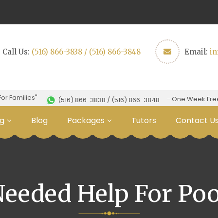
Call Us:
(516) 866-3838 / (516) 866-3848
Email:
i
amilies"
- One Week Free Tria
(516) 866-3838 / (516) 866-3848
g
Blog
Packages
Tutors
Contact U
eeded Help For Po