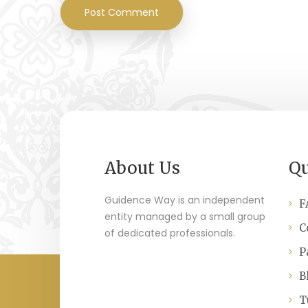
About Us
Qu
Guidence Way is an independent
F
entity managed by a small group
C
of dedicated professionals.
P
B
T