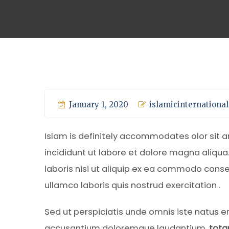
January 1, 2020
islamicinternational
Islam is definitely accommodates olor sit 
incididunt ut labore et dolore magna aliqua
laboris nisi ut aliquip ex ea commodo cons
ullamco laboris quis nostrud exercitation .
Sed ut perspiciatis unde omnis iste natus e
accusantium doloremque laudantium,
tota