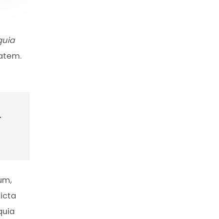
quia
atem.
r
um,
icta
quia