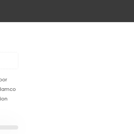
por
ullamco
ion