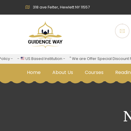
318 ave Felter, Hewlett NY 11557
y -
-
US Based Institution -
" We are Offer Special Discount For F
Home
About Us
Courses
Readin
N