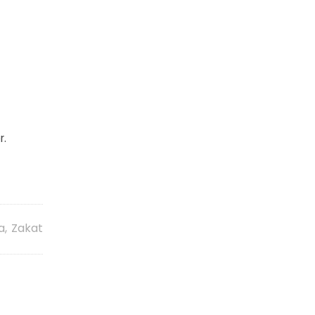
r.
a
,
Zakat